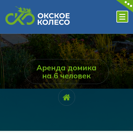
Перейти
к
содержимому
Лучший глэмпинг подмосковья
Аренда домика
на 6 человек